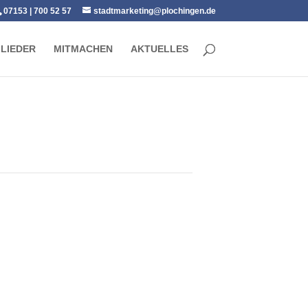
07153 | 700 52 57
stadtmarketing@plochingen.de
GLIEDER
MITMACHEN
AKTUELLES